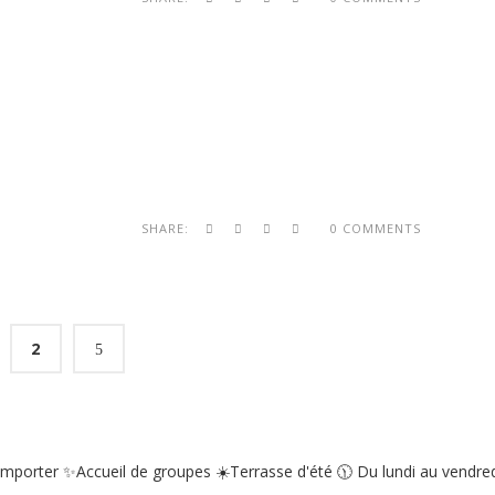
SHARE:
0 COMMENTS
2
emporter
✨Accueil de groupes
☀️Terrasse d'été
🕦 Du lundi au vendredi