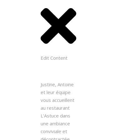
Edit Content
Justine, Antoine
et leur équipe
vous accueillent
au restaurant
L’Astuce dans
une ambiance
conviviale et
décontractée.