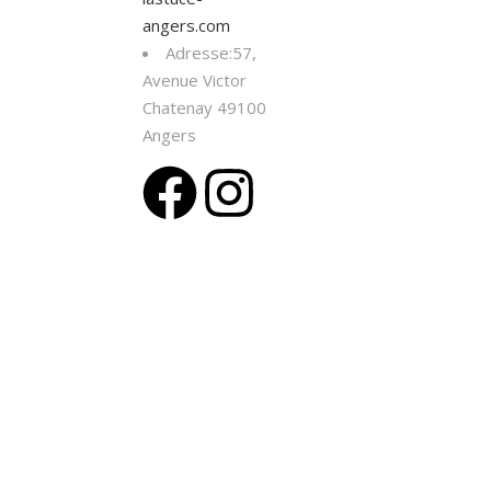
angers.com
Adresse:57,
Avenue Victor
Chatenay 49100
Angers