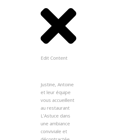
Edit Content
Justine, Antoine
et leur équipe
vous accueillent
au restaurant
L’Astuce dans
une ambiance
conviviale et
décontractée.