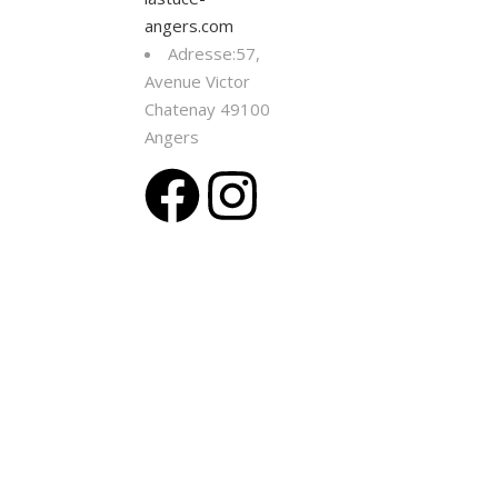
angers.com
Adresse:57,
Avenue Victor
Chatenay 49100
Angers